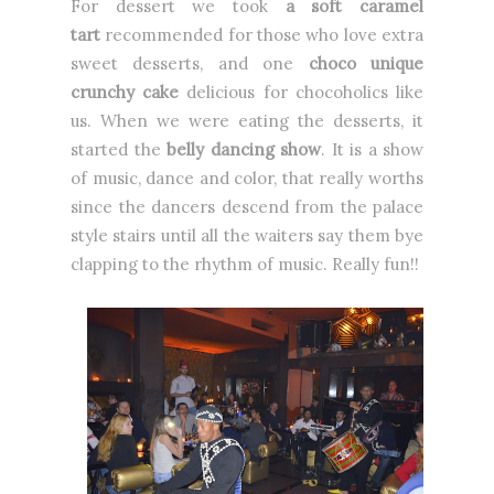
For dessert we took
a soft caramel
tart
recommended for those who love extra
sweet desserts, and one
choco unique
crunchy cake
delicious for chocoholics like
us. When we were eating the desserts, it
started the
belly dancing show
. It is a show
of music, dance and color, that really worths
since the dancers descend from the palace
style stairs until all the waiters say them bye
clapping to the rhythm of music. Really fun!!